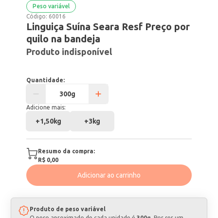
Peso variável
Código:
60016
Linguiça Suína Seara Resf Preço por
quilo na bandeja
Produto indisponível
Quantidade:
Adicione mais:
+
1,50kg
+
3kg
Resumo da compra:
R$ 0,00
Adicionar ao carrinho
Produto de peso variável
O peso aproximado de cada unidade é
300g
. Por ser um