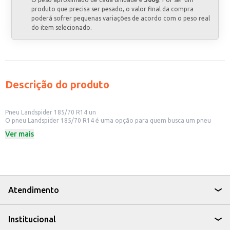
produto que precisa ser pesado, o valor final da compra
poderá sofrer pequenas variações de acordo com o peso real
do item selecionado.
Descrição do produto
Pneu Landspider 185/70 R14 un
O pneu Landspider 185/70 R14 é uma opção para quem busca um pneu
para aro 14. Ideal para diversos modelos de veículos, este pneu oferece um
Ver mais
bom desempenho em diferentes condições de uso.
Dicas de Uso:
Indicado para uso em veículos de passeio.
Verifique a calibragem correta para garantir a durabilidade e o bom
desempenho do pneu.
Ideal para quem busca um pneu com boa relação custo-benefício.
O pneu Landspider 185/70 R14 é uma escolha prática para quem busca
Atendimento
segurança e eficiência para o seu veículo.
Institucional