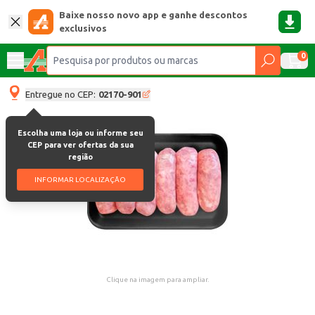
Baixe nosso novo app e ganhe descontos
exclusivos
0
Entregue no CEP:
02170-901
Escolha uma loja ou informe seu
CEP para ver ofertas da sua
região
INFORMAR LOCALIZAÇÃO
Clique na imagem para ampliar.