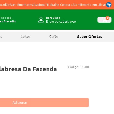
acadão
Atendimento
Institucional
Trabalhe Conosco
Atendimento em Libras
ixe o app
0
Bem-vindo
Entre ou cadastre-se
eu Atacadão
ês
Leites
Cafés
Super Ofertas
Código:
36588
alabresa Da Fazenda
Adicionar