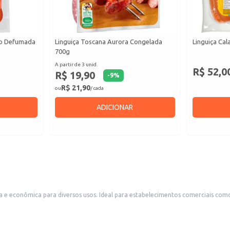
ão Defumada
Linguiça Toscana Aurora Congelada
Linguiça Cal
700g
A partir de 3 unid.
R$ 52,0
R$ 19,90
-
9
%
R$ 21,90
ou
/ cada
ADICIONAR
ca e econômica para diversos usos. Ideal para estabelecimentos comerciais co