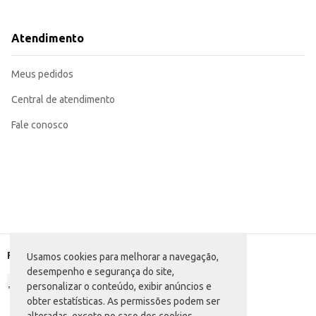
Utilize em receitas de pizzas, massas e outros pratos que levam linguiça calab
Ideal para preparo de lanches e aperitivos.
Pode ser assada, frita ou grelhada.
Atendimento
Perfeita para incrementar o cardápio de seu estabelecimento comercial.
A Linguiça Tipo Calabresa Da Fazenda oferece praticidade e rendimento, se
Meus pedidos
Central de atendimento
Fale conosco
Formas de pagamento
Usamos cookies para melhorar a navegação,
desempenho e segurança do site,
personalizar o conteúdo, exibir anúncios e
obter estatísticas. As permissões podem ser