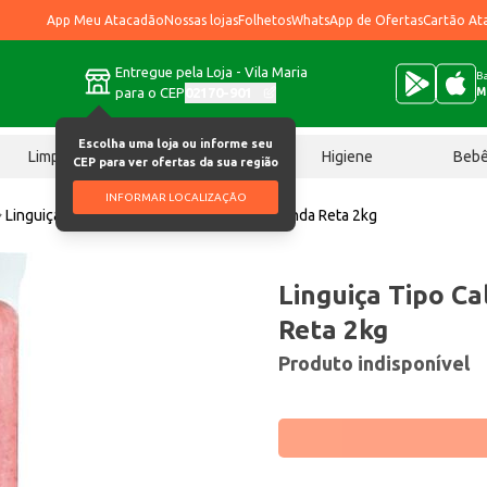
App Meu Atacadão
Nossas lojas
Folhetos
WhatsApp de Ofertas
Cartão At
Entregue pela Loja - Vila Maria
Ba
para o CEP
02170-901
M
Escolha uma loja ou informe seu
Limpeza
Chocolates
Higiene
Beb
CEP para ver ofertas da sua região
INFORMAR LOCALIZAÇÃO
Linguiça
Linguiça Tipo Calabresa Da Fazenda Reta 2kg
Linguiça Tipo C
Reta 2kg
Produto indisponível