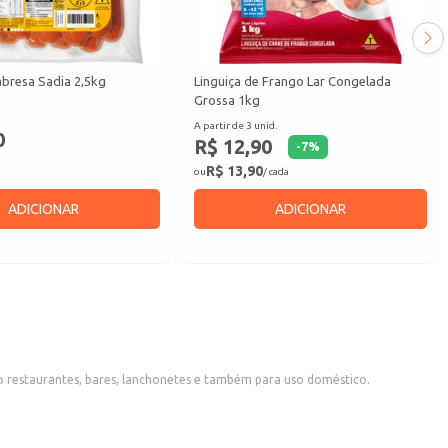
abresa Sadia 2,5kg
Linguiça de Frango Lar Congelada
Grossa 1kg
A partir de 3 unid.
0
R$ 12,90
-
7
%
R$ 13,90
ou
/ cada
ADICIONAR
ADICIONAR
mo restaurantes, bares, lanchonetes e também para uso doméstico.