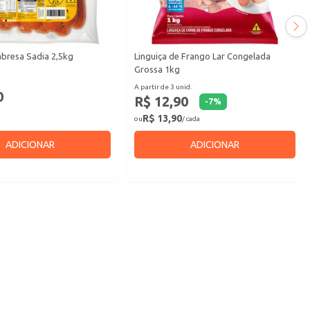
abresa Sadia 2,5kg
Linguiça de Frango Lar Congelada
Grossa 1kg
A partir de 3 unid.
0
R$ 12,90
-
7
%
R$ 13,90
ou
/ cada
ADICIONAR
ADICIONAR