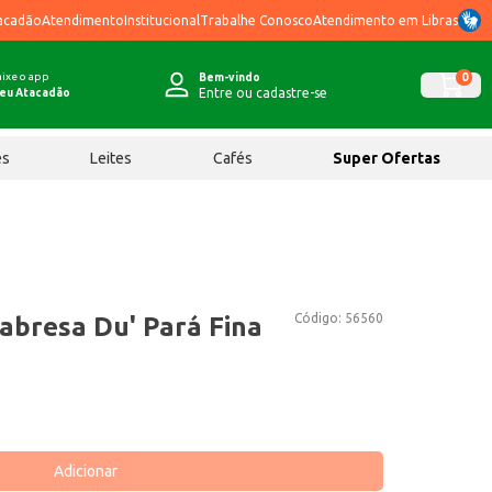
acadão
Atendimento
Institucional
Trabalhe Conosco
Atendimento em Libras
ixe o app
0
Bem-vindo
Entre ou cadastre-se
eu Atacadão
ês
Leites
Cafés
Super Ofertas
Código:
56560
labresa Du' Pará Fina
Adicionar