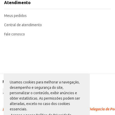
Atendimento
Meus pedidos
Central de atendimento
Fale conosco
Formas de pagamento
Usamos cookies para melhorar a navegação,
desempenho e segurança do site,
personalizar o conteúdo, exibir anúncios e
obter estatísticas. As permissões podem ser
alteradas, exceto no caso dos cookies
Racismo é crime.
Denuncie. Disque 100 ou procure a Delegacia de Polí
essenciais.