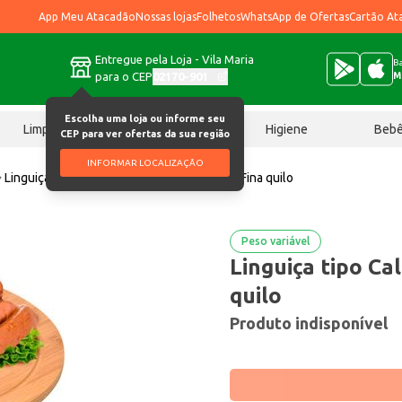
App Meu Atacadão
Nossas lojas
Folhetos
WhatsApp de Ofertas
Cartão At
Entregue pela Loja - Vila Maria
Ba
para o CEP
02170-901
M
Escolha uma loja ou informe seu
Limpeza
Chocolates
Higiene
Beb
CEP para ver ofertas da sua região
INFORMAR LOCALIZAÇÃO
Linguiça
Linguiça tipo Calabresa Du' Pará Fina quilo
Peso variável
Linguiça tipo Ca
quilo
Produto indisponível