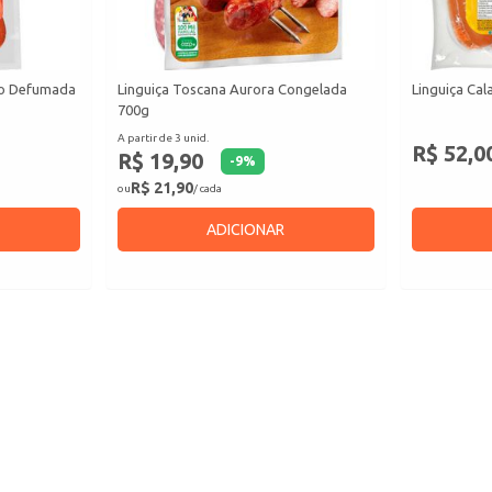
ão Defumada
Linguiça Toscana Aurora Congelada
Linguiça Cal
700g
A partir de 3 unid.
R$ 52,0
R$ 19,90
-
9
%
R$ 21,90
ou
/ cada
ADICIONAR