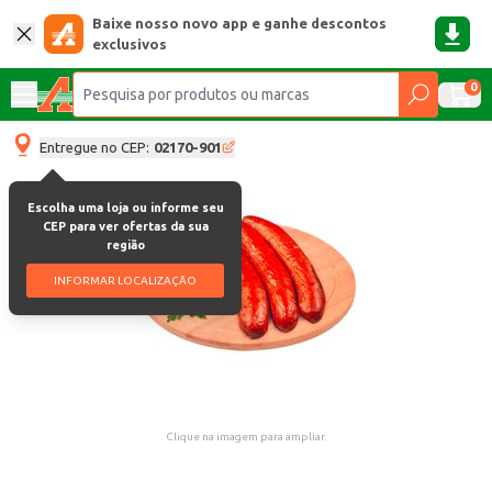
Baixe nosso novo app e ganhe descontos
exclusivos
0
Entregue no CEP:
02170-901
Escolha uma loja ou informe seu
CEP para ver ofertas da sua
região
INFORMAR LOCALIZAÇÃO
Clique na imagem para ampliar.