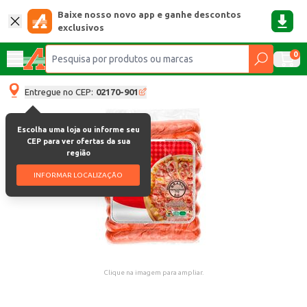
Baixe nosso novo app e ganhe descontos
exclusivos
0
Entregue no CEP:
02170-901
Escolha uma loja ou informe seu
CEP para ver ofertas da sua
região
INFORMAR LOCALIZAÇÃO
Clique na imagem para ampliar.