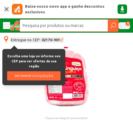
Baixe nosso novo app e ganhe descontos
exclusivos
0
Entregue no CEP:
02170-901
Escolha uma loja ou informe seu
CEP para ver ofertas da sua
região
INFORMAR LOCALIZAÇÃO
Clique na imagem para ampliar.