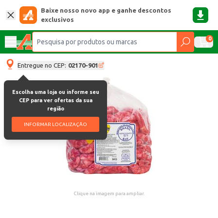
Baixe nosso novo app e ganhe descontos
exclusivos
0
Entregue no CEP:
02170-901
Escolha uma loja ou informe seu
CEP para ver ofertas da sua
região
INFORMAR LOCALIZAÇÃO
Clique na imagem para ampliar.