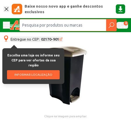
Baixe nosso novo app e ganhe descontos
exclusivos
0
Entregue no CEP:
02170-901
Escolha uma loja ou informe seu
CEP para ver ofertas da sua
região
INFORMAR LOCALIZAÇÃO
Clique na imagem para ampliar.