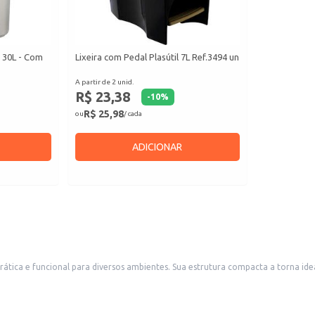
 30L - Com
Lixeira com Pedal Plasútil 7L Ref.3494 un
A partir de 2 unid.
R$ 23,38
-
10
%
R$ 25,98
ou
/ cada
ADICIONAR
ica e funcional para diversos ambientes. Sua estrutura compacta a torna ideal
iferação de odores.