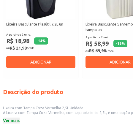
Lixeira Basculante Plasútil 7,2L un
Lixeira Basculante Sanremo
tampa un
A partir de 2 unid.
A partir de 2 unid.
R$ 18,98
-
14
%
R$ 58,99
-
16
%
R$ 21,98
ou
/ cada
R$ 69,98
ou
/ cada
ADICIONAR
ADICIONAR
Descrição do produto
Lixeira com Tampa Coza Vermelha 2,5L Unidade
A Lixeira com Tampa Coza Vermelha, com capacidade de 2,5L, é uma opção prát
tampa contribui para manter o ambiente limpo e organizado, evitando a prol
Ver mais
Capacidade: 2,5 Litros
Cor: Vermelha
Marca: Coza