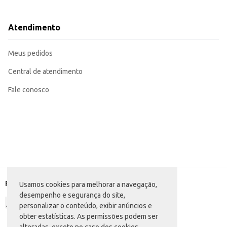
Venda unitária
Dicas de Uso:
Ideal para descarte de pequenos resíduos em diversos ambientes.
Atendimento
Perfeita para uso em cozinhas, escritórios, banheiros e veículos.
Sua tampa facilita a higienização e evita a dispersão de odores.
A Lixeira Coza Vermelha oferece praticidade e higiene, sendo uma solução ef
Meus pedidos
Central de atendimento
Fale conosco
Formas de pagamento
Usamos cookies para melhorar a navegação,
desempenho e segurança do site,
personalizar o conteúdo, exibir anúncios e
obter estatísticas. As permissões podem ser