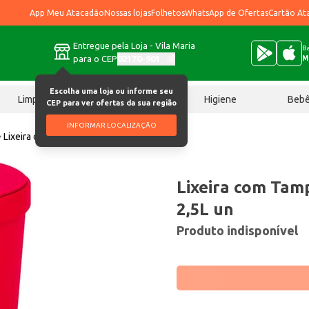
App Meu Atacadão
Nossas lojas
Folhetos
WhatsApp de Ofertas
Cartão At
Entregue pela Loja - Vila Maria
Ba
para o CEP
02170-901
M
Escolha uma loja ou informe seu
Limpeza
Chocolates
Higiene
Beb
CEP para ver ofertas da sua região
INFORMAR LOCALIZAÇÃO
Lixeira com Tampa Coza Vermelha 2,5L un
Lixeira com Tam
2,5L un
Produto indisponível