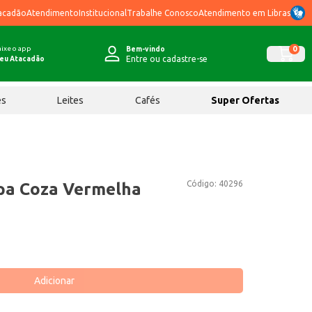
acadão
Atendimento
Institucional
Trabalhe Conosco
Atendimento em Libras
ixe o app
0
Bem-vindo
Entre ou cadastre-se
eu Atacadão
ês
Leites
Cafés
Super Ofertas
Código:
40296
pa Coza Vermelha
Adicionar