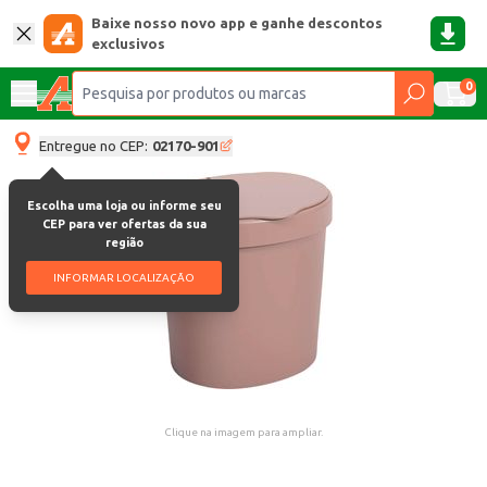
Baixe nosso novo app e ganhe descontos
exclusivos
0
Entregue no CEP:
02170-901
Escolha uma loja ou informe seu
CEP para ver ofertas da sua
região
INFORMAR LOCALIZAÇÃO
Clique na imagem para ampliar.