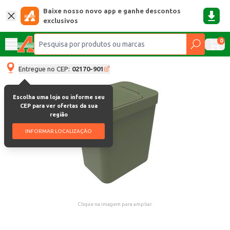
Baixe nosso novo app e ganhe descontos
exclusivos
0
Entregue no CEP:
02170-901
Escolha uma loja ou informe seu
CEP para ver ofertas da sua
região
INFORMAR LOCALIZAÇÃO
Clique na imagem para ampliar.