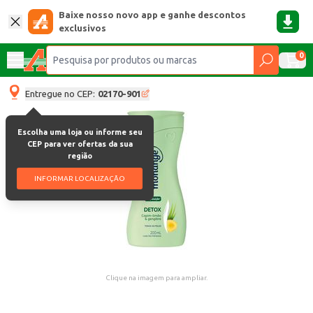
Baixe nosso novo app e ganhe descontos
exclusivos
0
Entregue no CEP:
02170-901
Escolha uma loja ou informe seu
CEP para ver ofertas da sua
região
INFORMAR LOCALIZAÇÃO
Clique na imagem para ampliar.