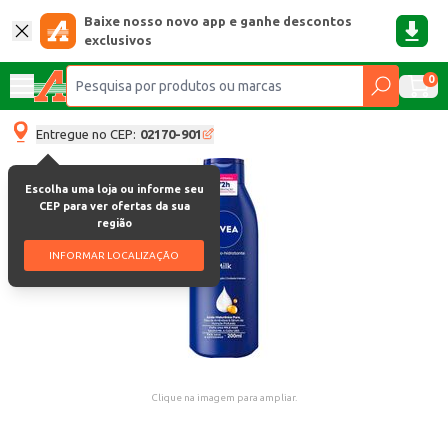
Baixe nosso novo app e ganhe descontos
exclusivos
0
Entregue no CEP:
02170-901
Escolha uma loja ou informe seu
CEP para ver ofertas da sua
região
INFORMAR LOCALIZAÇÃO
Clique na imagem para ampliar.