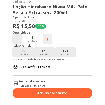
Código:
37203
Loção Hidratante Nivea Milk Pele
Seca a Extrasseca 200ml
A partir de 3 unid.
R$ 17,90
R$ 15,50
-
13
%
Quantidade:
unidade
Adicione mais:
+
5
+
10
+
24
unidades
unidades
unidades
Adicione
+
2
unidade
s
e aproveite o desconto
= 0 caixa
= 1 unidade
Resumo da compra:
1
unidade
·
R$ 17,90
Adicionar ao carrinho