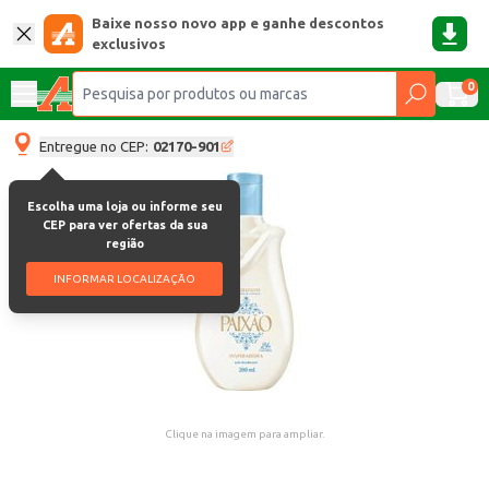
Baixe nosso novo app e ganhe descontos
exclusivos
0
Entregue no CEP:
02170-901
Escolha uma loja ou informe seu
CEP para ver ofertas da sua
região
INFORMAR LOCALIZAÇÃO
Clique na imagem para ampliar.