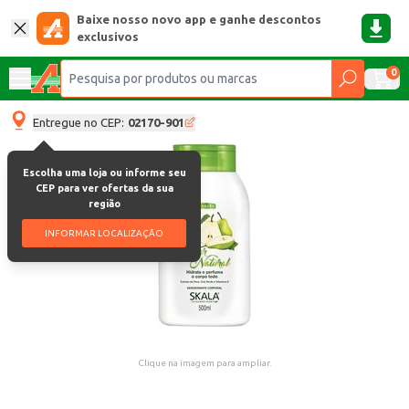
Baixe nosso novo app e ganhe descontos
exclusivos
0
Entregue no CEP:
02170-901
Escolha uma loja ou informe seu
CEP para ver ofertas da sua
região
INFORMAR LOCALIZAÇÃO
Clique na imagem para ampliar.