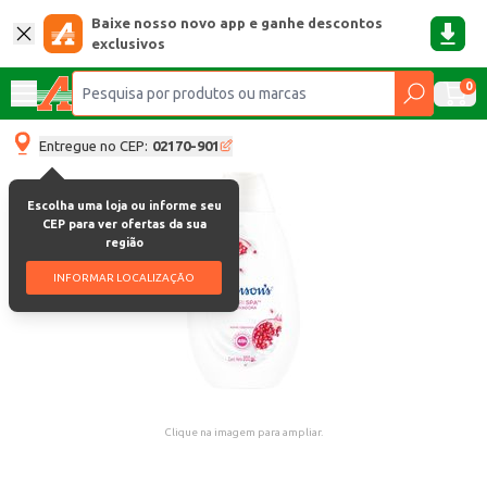
Baixe nosso novo app e ganhe descontos
exclusivos
0
Entregue no CEP:
02170-901
Escolha uma loja ou informe seu
CEP para ver ofertas da sua
região
INFORMAR LOCALIZAÇÃO
Clique na imagem para ampliar.