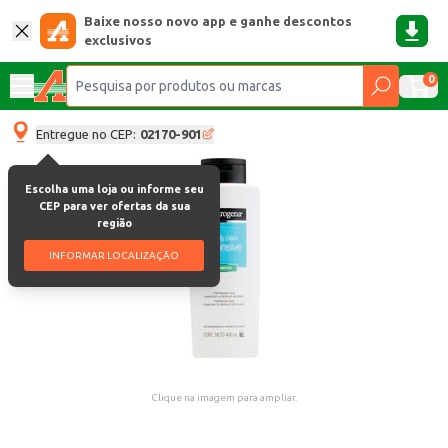
Baixe nosso novo app e ganhe descontos
exclusivos
0
Entregue no CEP:
02170-901
Escolha uma loja ou informe seu
CEP para ver ofertas da sua
região
INFORMAR LOCALIZAÇÃO
Clique na imagem para ampliar.