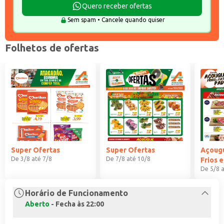
Quero receber ofertas
Sem spam • Cancele quando quiser
Folhetos de ofertas
Super Ofertas
Super Ofertas
Açougu
De
3/8
até
7/8
De
7/8
até
10/8
Frios 
De
5/8
a
Horário de Funcionamento
Aberto
-
Fecha às 22:00