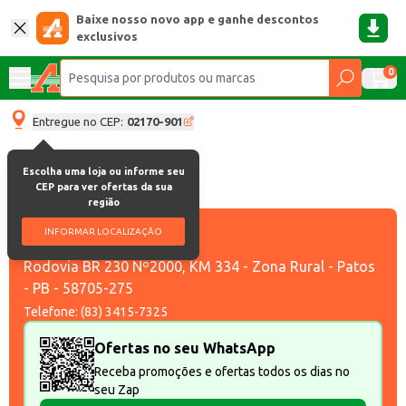
Baixe nosso novo app e ganhe descontos
exclusivos
0
Entregue no CEP:
02170-901
Escolha uma loja ou informe seu
Atacadão Patos
CEP para ver ofertas da sua
região
Patos
INFORMAR LOCALIZAÇÃO
Rodovia BR 230 Nº2000
,
KM 334
-
Zona Rural
-
Patos
-
PB
-
58705-275
Telefone:
(83) 3415-7325
Ofertas no seu WhatsApp
Receba promoções e ofertas todos os dias no
seu Zap