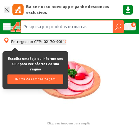
Baixe nosso novo app e ganhe descontos
exclusivos
0
Entregue no CEP:
02170-901
Escolha uma loja ou informe seu
CEP para ver ofertas da sua
região
INFORMAR LOCALIZAÇÃO
Clique na imagem para ampliar.