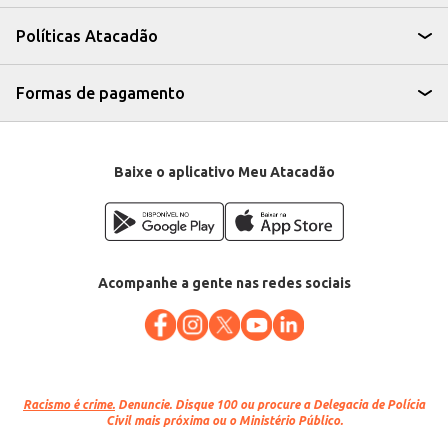
com a necessidade. Sua qualidade e sabor consistente garantem satisfação
tanto para o consumidor final quanto para o estabelecimento comercial
Políticas Atacadão
que o oferece.
Marca: Nobre
Departamento: Frios e congelados
Categoria: Lombo
Formas de pagamento
EAN: 85831
Baixe o aplicativo Meu Atacadão
Acompanhe a gente nas redes sociais
Racismo é crime.
Denuncie. Disque 100 ou procure a Delegacia de Polícia
Civil mais próxima ou o Ministério Público.