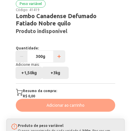
Peso variável
Código:
41419
Lombo Canadense Defumado
Fatiado Nobre quilo
Produto indisponível
Quantidade:
Adicione mais:
+
1,50kg
+
3kg
Resumo da compra:
R$ 0,00
Adicionar ao carrinho
Produto de peso variável
O peso aproximado de cada unidade é
300g
. Por ser um