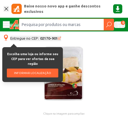
Baixe nosso novo app e ganhe descontos
exclusivos
0
Entregue no CEP:
02170-901
Escolha uma loja ou informe seu
CEP para ver ofertas da sua
região
INFORMAR LOCALIZAÇÃO
Clique na imagem para ampliar.