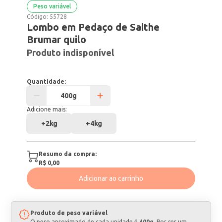
Peso variável
Código:
55728
Lombo em Pedaço de Saithe
Brumar quilo
Produto indisponível
Quantidade:
Adicione mais:
+
2kg
+
4kg
Resumo da compra:
R$ 0,00
Adicionar ao carrinho
Produto de peso variável
O peso aproximado de cada unidade é
400g
. Por ser um