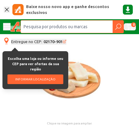
Baixe nosso novo app e ganhe descontos
exclusivos
0
Entregue no CEP:
02170-901
Escolha uma loja ou informe seu
CEP para ver ofertas da sua
região
INFORMAR LOCALIZAÇÃO
Clique na imagem para ampliar.