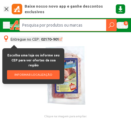
Baixe nosso novo app e ganhe descontos
exclusivos
0
Entregue no CEP:
02170-901
Escolha uma loja ou informe seu
CEP para ver ofertas da sua
região
INFORMAR LOCALIZAÇÃO
Clique na imagem para ampliar.