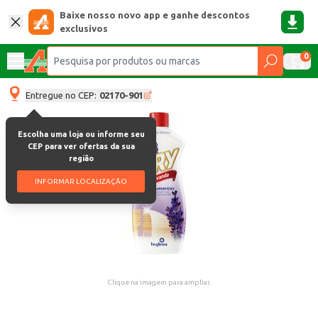
Baixe nosso novo app e ganhe descontos
exclusivos
0
Entregue no CEP:
02170-901
Escolha uma loja ou informe seu
CEP para ver ofertas da sua
região
INFORMAR LOCALIZAÇÃO
Clique na imagem para ampliar.