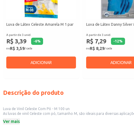
Luva de Látex Celeste Amarela M 1 par
Luva de Látex Danny Silver
A partir de 3 unid.
A partir de 3 unid.
R$ 3,39
R$ 7,29
-
6
%
-
12
%
R$ 3,59
R$ 8,29
ou
/ cada
ou
/ cada
ADICIONAR
ADICIONAR
Descrição do produto
Luva de Vinil Celeste Com Pó - M 100 un
As luvas de vinil Celeste com pó, tamanho M, são ideais para diversas apli
Indicadas para:
Ver mais
Uso doméstico em tarefas que exigem proteção das mãos.
Manuseio de alimentos em cozinhas e estabelecimentos comerciais.
Procedimentos em salões de beleza e clínicas de estética.