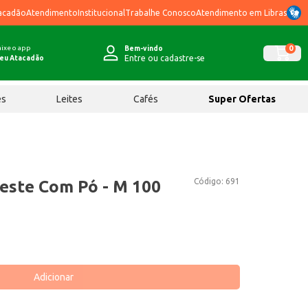
acadão
Atendimento
Institucional
Trabalhe Conosco
Atendimento em Libras
ixe o app
0
Bem-vindo
Entre ou cadastre-se
eu Atacadão
ês
Leites
Cafés
Super Ofertas
Código:
691
leste Com Pó - M 100
Adicionar