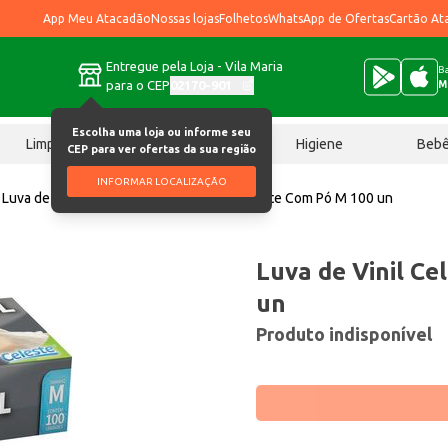
App Meu Atacadão
Nossas lojas
Folhetos
WhatsApp de Ofertas
Cartão At
Entregue pela Loja - Vila Maria
Ba
para o CEP
02170-901
M
Escolha uma loja ou informe seu
Limpeza
Chocolates
Higiene
Beb
CEP para ver ofertas da sua região
INFORMAR LOCALIZAÇÃO
Luva de procedimento
Luva de Vinil Celeste Com Pó M 100 un
Luva de Vinil Ce
un
Produto indisponível