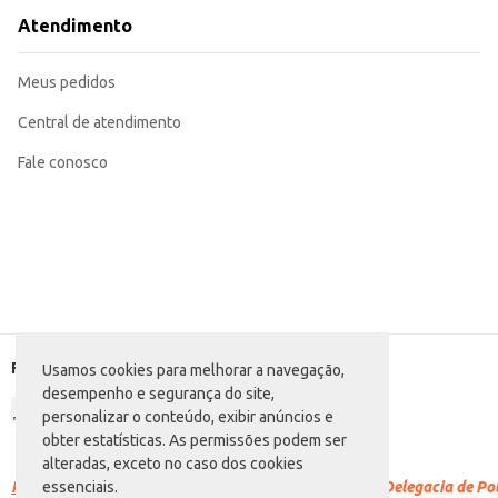
Atendimento
Meus pedidos
Central de atendimento
Fale conosco
Formas de pagamento
Usamos cookies para melhorar a navegação,
desempenho e segurança do site,
personalizar o conteúdo, exibir anúncios e
obter estatísticas. As permissões podem ser
alteradas, exceto no caso dos cookies
Racismo é crime.
Denuncie. Disque 100 ou procure a Delegacia de Polí
essenciais.