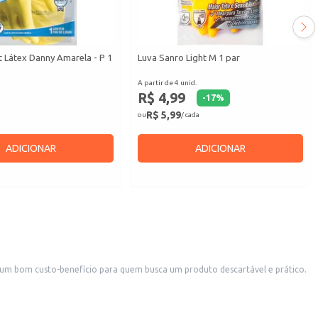
 Látex Danny Amarela - P 1
Luva Sanro Light M 1 par
A partir de 4 unid.
R$ 4,99
-
17
%
R$ 5,99
ou
/ cada
ADICIONAR
ADICIONAR
o um bom custo-benefício para quem busca um produto descartável e prático.