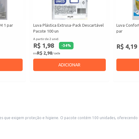
 M 1 par
Luva Plástica Extrusa-Pack Descartável
Luva Confort
Pacote 100 un
par
A partir de 2 unid.
R$ 1,98
R$ 4,19
-
34
%
R$ 2,98
ou
/ cada
ADICIONAR
cações que exigem proteção e higiene. O pacote contém 100 unidades, oferecend