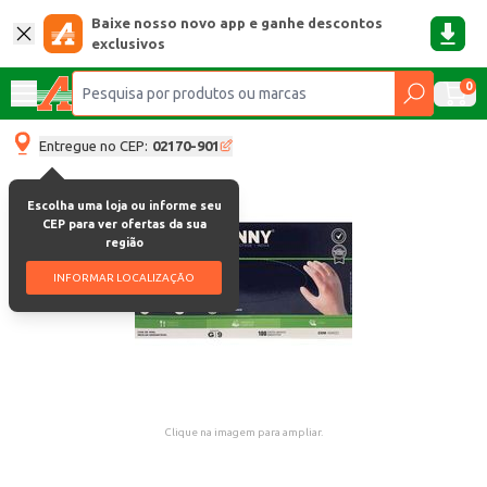
Baixe nosso novo app e ganhe descontos
exclusivos
0
Entregue no CEP:
02170-901
Escolha uma loja ou informe seu
CEP para ver ofertas da sua
região
INFORMAR LOCALIZAÇÃO
Clique na imagem para ampliar.