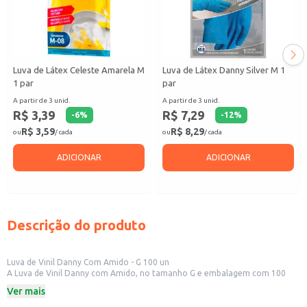
Luva de Látex Celeste Amarela M
Luva de Látex Danny Silver M 1
1 par
par
A partir de 3 unid.
A partir de 3 unid.
R$ 3,39
R$ 7,29
-
6
%
-
12
%
R$ 3,59
R$ 8,29
ou
/ cada
ou
/ cada
ADICIONAR
ADICIONAR
Descrição do produto
Luva de Vinil Danny Com Amido - G 100 un
A Luva de Vinil Danny com Amido, no tamanho G e embalagem com 100
unidades, é uma opção para quem busca proteção e praticidade em
Ver mais
diversas atividades. Ideal para uso em ambientes domésticos,
estabelecimentos comerciais e em procedimentos que exigem higiene.