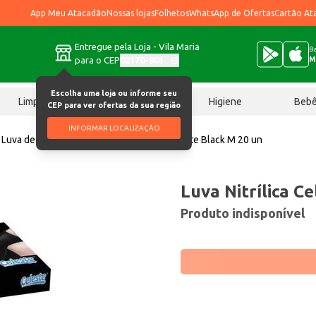
App Meu Atacadão
Nossas lojas
Folhetos
WhatsApp de Ofertas
Cartão At
Entregue pela Loja - Vila Maria
Ba
para o CEP
02170-901
M
Escolha uma loja ou informe seu
Limpeza
Chocolates
Higiene
Beb
CEP para ver ofertas da sua região
INFORMAR LOCALIZAÇÃO
Luva de procedimento
Luva Nitrílica Celeste Black M 20 un
Luva Nitrílica C
Produto indisponível