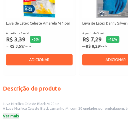
Luva de Látex Celeste Amarela M 1 par
Luva de Látex Danny Silver
A partir de 3 unid.
A partir de 3 unid.
R$ 3,39
R$ 7,29
-
6
%
-
12
%
R$ 3,59
R$ 8,29
ou
/ cada
ou
/ cada
ADICIONAR
ADICIONAR
Descrição do produto
Luva Nitrílica Celeste Black M 20 un
A Luva Nitrílica Celeste Black tamanho M, com 20 unidades por embalagem, é 
um produto de qualidade para diferentes tarefas.
Ver mais
Indicada para:
Uso doméstico em atividades como limpeza e manuseio de produtos químico
Profissionais de beleza, como manicures e cabeleireiros.