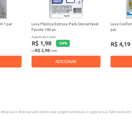
 M 1 par
Luva Plástica Extrusa-Pack Descartável
Luva Confort
Pacote 100 un
par
A partir de 2 unid.
R$ 1,98
R$ 4,19
-
34
%
R$ 2,98
ou
/ cada
ADICIONAR
ideal para diversas aplicações que exigem proteção e segurança. Fabricada em 
s.