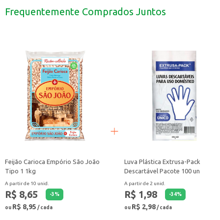
Estabelecimentos comerciais que necessitam de proteção, como restaurantes
Frequentemente Comprados Juntos
Dicas de Uso:
Verifique o tamanho adequado para um melhor ajuste e conforto.
Utilize em tarefas que necessitem de proteção contra contato com produtos 
Descarte as luvas após o uso em local apropriado.
A Luva Nitrílica Celeste Black é uma escolha prática e eficiente para quem bu
Feijão Carioca Empório São João
Luva Plástica Extrusa-Pack
Tipo 1 1kg
Descartável Pacote 100 un
A partir de 10 unid.
A partir de 2 unid.
R$ 8,65
R$ 1,98
-
3
%
-
34
%
R$ 8,95
R$ 2,98
ou
/ cada
ou
/ cada