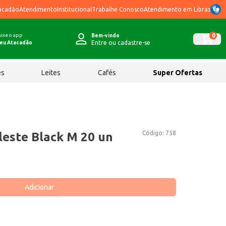
acadão
Atendimento
Institucional
Trabalhe Conosco
Atendimento em Libras
ixe o app
0
Bem-vindo
Entre ou cadastre-se
eu Atacadão
ês
Leites
Cafés
Super Ofertas
Código:
758
eleste Black M 20 un
Adicionar