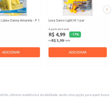
 Látex Danny Amarela - P 1
Luva Sanro Light M 1 par
A partir de 4 unid.
R$ 4,99
-
17
%
R$ 5,99
ou
/ cada
ADICIONAR
ADICIONAR
nitrilo, oferece resistência e durabilidade, sendo uma opção para quem busca