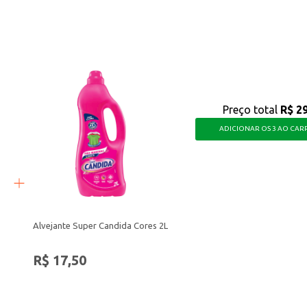
 e lanchonetes.
químicos ou sujeira.
sca proteção e segurança em suas atividades diárias.
Preço total
R$ 2
ADICIONAR OS 3 AO CAR
Alvejante Super Candida Cores 2L
R$ 17,50