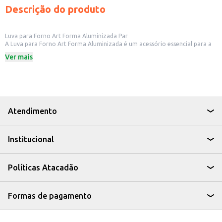
Descrição do produto
Luva para Forno Art Forma Aluminizada Par
A Luva para Forno Art Forma Aluminizada é um acessório essencial para a
segurança e praticidade na cozinha. Projetada para proteger suas mãos do
Ver mais
calor, esta luva é ideal para uso doméstico e em estabelecimentos
comerciais, como restaurantes e confeitarias.
Dicas de Uso:
Manuseio de assadeiras e formas quentes.
Retirada de alimentos do forno e fogão.
Utilização em churrasqueiras para proteção contra o calor.
Com a Luva para Forno Art Forma, você garante proteção e segurança ao
Atendimento
cozinhar, tornando o preparo de suas receitas mais fácil e eficiente.
Institucional
Políticas Atacadão
Formas de pagamento