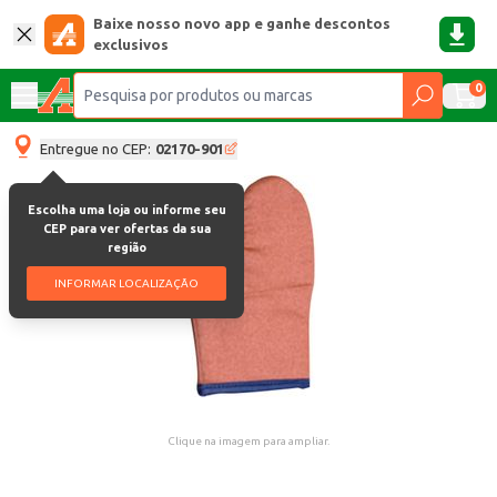
Baixe nosso novo app e ganhe descontos
exclusivos
0
Entregue no CEP:
02170-901
Escolha uma loja ou informe seu
CEP para ver ofertas da sua
região
INFORMAR LOCALIZAÇÃO
Clique na imagem para ampliar.