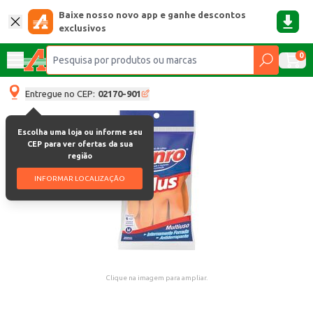
Baixe nosso novo app e ganhe descontos
exclusivos
0
Entregue no CEP:
02170-901
Escolha uma loja ou informe seu
CEP para ver ofertas da sua
região
INFORMAR LOCALIZAÇÃO
Clique na imagem para ampliar.