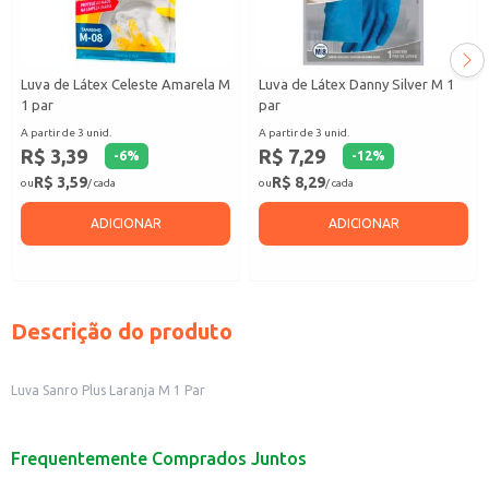
Luva de Látex Celeste Amarela M
Luva de Látex Danny Silver M 1
1 par
par
A partir de 3 unid.
A partir de 3 unid.
R$ 3,39
R$ 7,29
-
6
%
-
12
%
R$ 3,59
R$ 8,29
ou
/ cada
ou
/ cada
ADICIONAR
ADICIONAR
Descrição do produto
Luva Sanro Plus Laranja M 1 Par
Frequentemente Comprados Juntos