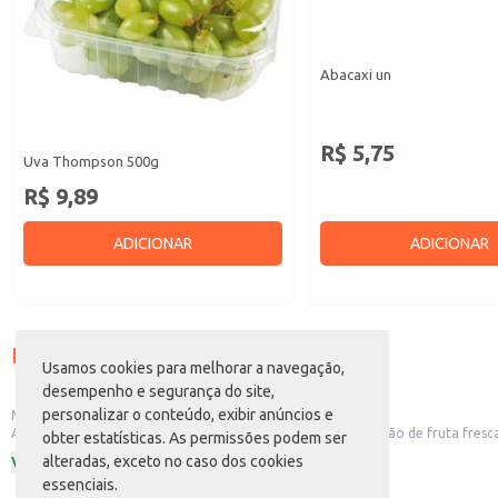
Abacaxi un
R$ 5,75
Uva Thompson 500g
R$ 9,89
ADICIONAR
ADICIONAR
Descrição do produto
Usamos cookies para melhorar a navegação,
desempenho e segurança do site,
personalizar o conteúdo, exibir anúncios e
Maçã Pink Lady (Quilo)
A Maçã Pink Lady, vendida a quilo pelo Atacadão, é uma opção de fruta fresc
obter estatísticas. As permissões podem ser
Ideal para consumo in natura.
alteradas, exceto no caso dos cookies
Ver mais
Perfeita para o preparo de saladas de frutas.
essenciais.
Pode ser utilizada em sobremesas e compotas.