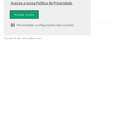
Adequada para revenda em mercados, mercearias e outros estabelecimentos
Acesse a nossa Política de Privacidade.
Dicas de Uso:
Para melhor conservação, mantenha as maçãs em local fresco e arejado.
Lave bem as maçãs antes do consumo.
Aceitar todos
Atendimento
Para evitar o escurecimento, pode-se adicionar um pouco de suco de limão à 
A Maçã Pink Lady do Atacadão oferece praticidade e qualidade, sendo uma opç
Personalizar configurações dos cookies
Meus pedidos
Central de atendimento
Fale conosco
Formas de pagamento