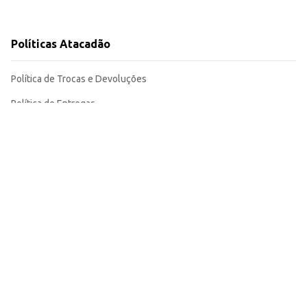
Políticas Atacadão
dáveis garantem satisfação aos seus clientes ou à sua família.
Política de Trocas e Devoluções
Política de Entregas
Termos e Condições de Uso
Políticas de Privacidade
Política de Diversidade
Outras Políticas
Acompanhe a gente nas redes sociais