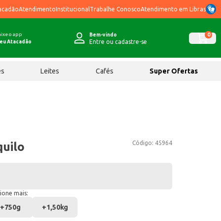
acadão
Atendimento
Institucional
Trabalhe Conosco
Atendimento em Libras
ixe o app
0
Bem-vindo
Entre ou cadastre-se
eu Atacadão
ês
Leites
Cafés
Super Ofertas
Código:
45964
quilo
ione mais:
+
750g
+
1,50kg