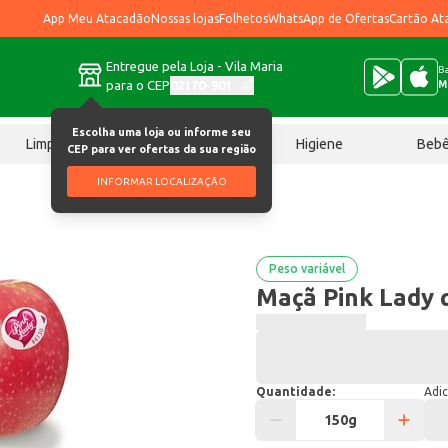
App Meu Atacadão
Nossas lojas
Folhetos
WhatsApp de Ofertas
Cartão At
Entregue pela Loja - Vila Maria
Ba
para o CEP
02170-901
M
Escolha uma loja ou informe seu
Limpeza
Chocolates
Higiene
Beb
CEP para ver ofertas da sua região
INFORMAR LOCALIZAÇÃO
Peso variável
Maçã Pink Lady 
Quantidade:
Adic