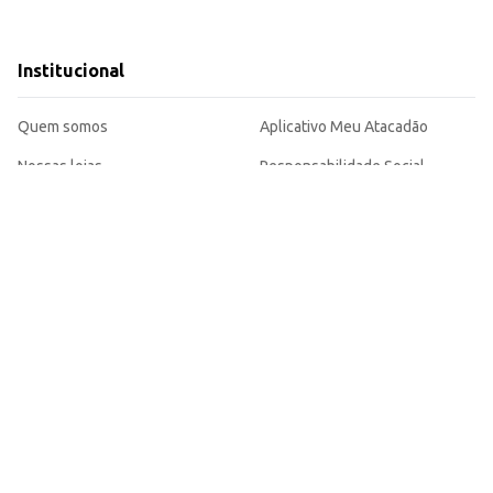
 comerciais.
Institucional
fruta cortada.
ão versátil para o seu negócio ou consumo doméstico. Seu sabor e textura agra
Quem somos
Aplicativo Meu Atacadão
Nossas lojas
Responsabilidade Social
Folhetos
Imprensa
WhatsApp de Ofertas
Blog Atacadão
Trabalhe conosco
Denúncias
Cartão Atacadão
Baixe o aplicativo Meu Atacadão