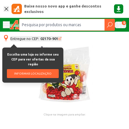
Baixe nosso novo app e ganhe descontos
exclusivos
0
Entregue no CEP:
02170-901
Escolha uma loja ou informe seu
CEP para ver ofertas da sua
região
INFORMAR LOCALIZAÇÃO
Clique na imagem para ampliar.