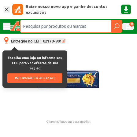
Baixe nosso novo app e ganhe descontos
exclusivos
0
Entregue no CEP:
02170-901
Escolha uma loja ou informe seu
CEP para ver ofertas da sua
região
INFORMAR LOCALIZAÇÃO
Clique na imagem para ampliar.