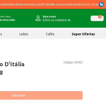
acadão
Atendimento
Institucional
Trabalhe Conosco
Atendimento em Libras
ixe o app
0
Bem-vindo
Entre ou cadastre-se
eu Atacadão
ês
Leites
Cafés
Super Ofertas
Código:
39903
 D'Itália
g
Adicionar