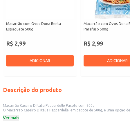
Macarrão com Ovos Dona Benta
Macarrão com Ovos Dona 
Espaguete 500g
Parafuso 500g
R$ 2,99
R$ 2,99
ADICIONAR
ADICIONAR
Descrição do produto
Macarrão Caseiro D'Itália Pappardelle Pacote com 500g
O Macarrão Caseiro D'Itália Pappardelle, em pacote de 500g, é uma opção de massa se
característi
Ver mais
Dicas de uso:
Ideal para servir em restaurantes e trattorias, oferecendo uma opção de mass
Recomendado para uso em cozinhas industriais, devido à praticidade da em