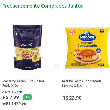
Adequado para revenda em mercearias e supermercados que atendem um públ
Frequentemente Comprados Juntos
Perfeito para o preparo de pratos caseiros, oferecendo praticidade e sabor.
Marca: D'Itália
Departamento: Mercearia
Categoria: Massa seca
Conteúdo: 500g
EAN: 7896322800748
Macarrão Grano Duro Da Roz
Mistura Láctea Condensada
Fusilli 300g
Mococa 2,5kg
A partir de 3 unid.
R$ 7,99
R$ 22,90
-
6
%
R$ 8,49
ou
/ cada