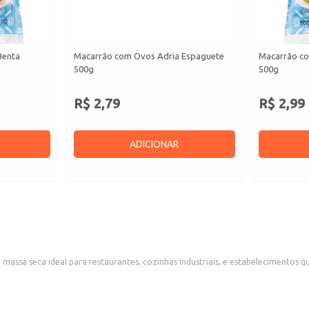
Benta
Macarrão com Ovos Adria Espaguete
Macarrão c
500g
500g
R$ 2,79
R$ 2,99
ADICIONAR
ca ideal para restaurantes, cozinhas industriais, e estabelecimentos que buscam um pr
cos são perfeitos para molhos mais robustos e cremosos. A praticidade da embalagem de 500g permite um bom controle de es
a de alta qualidade aos clientes.
balagem e ao rendimento do produto.