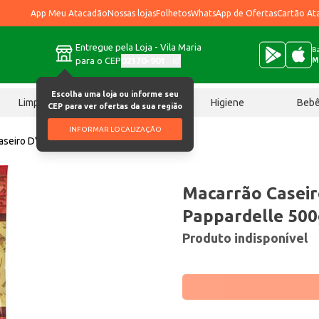
App Meu Atacadão
Nossas lojas
Folhetos
WhatsApp de Ofertas
Cartão At
Entregue pela Loja - Vila Maria
Ba
para o CEP
02170-901
M
Escolha uma loja ou informe seu
Limpeza
Chocolates
Higiene
Beb
CEP para ver ofertas da sua região
INFORMAR LOCALIZAÇÃO
seiro D'Itália Pappardelle 500g
Macarrão Caseiro
Pappardelle 500
Produto indisponível