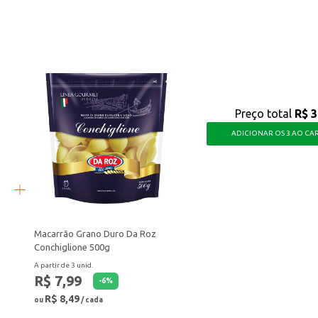
ico que busca produtos de qualidade superior.
O Macarrão Caseiro D'Itália Pappardelle proporciona um rendimento eficiente e 
Preço total
R$ 3
ADICIONAR OS 3 AO CA
Macarrão Grano Duro Da Roz
Conchiglione 500g
A partir de 3 unid.
R$ 7,99
-
6
%
R$ 8,49
ou
/ cada