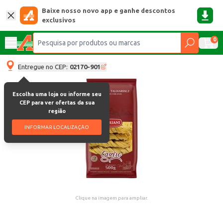
Baixe nosso novo app e ganhe descontos
exclusivos
0
Entregue no CEP:
02170-901
Escolha uma loja ou informe seu
CEP para ver ofertas da sua
região
INFORMAR LOCALIZAÇÃO
Clique na imagem para ampliar.