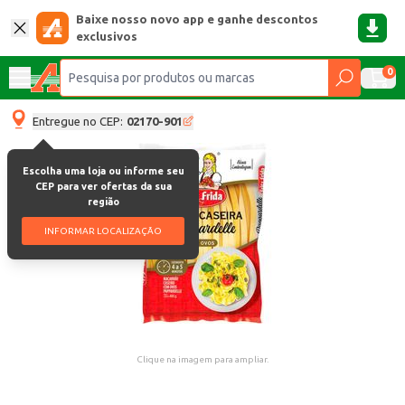
Baixe nosso novo app e ganhe descontos
exclusivos
0
Entregue no CEP:
02170-901
Escolha uma loja ou informe seu
CEP para ver ofertas da sua
região
INFORMAR LOCALIZAÇÃO
Clique na imagem para ampliar.