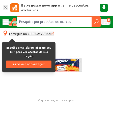
Baixe nosso novo app e ganhe descontos
exclusivos
0
Entregue no CEP:
02170-901
Escolha uma loja ou informe seu
CEP para ver ofertas da sua
região
INFORMAR LOCALIZAÇÃO
Clique na imagem para ampliar.