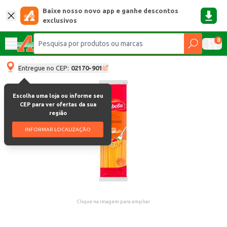
Baixe nosso novo app e ganhe descontos
exclusivos
0
Entregue no CEP:
02170-901
Escolha uma loja ou informe seu
CEP para ver ofertas da sua
região
INFORMAR LOCALIZAÇÃO
Clique na imagem para ampliar.