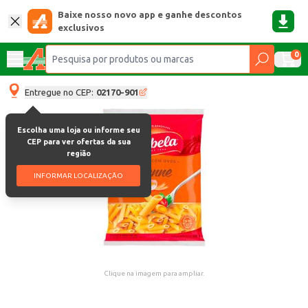
Baixe nosso novo app e ganhe descontos
exclusivos
0
Entregue no CEP:
02170-901
Escolha uma loja ou informe seu
CEP para ver ofertas da sua
região
INFORMAR LOCALIZAÇÃO
Clique na imagem para ampliar.