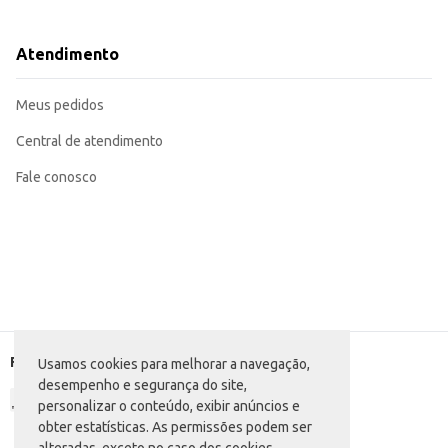
Excelente opção para revenda em supermercados e mercearias, atendendo 
Pode ser utilizado no preparo de diversos pratos, como molhos à base de 
O Macarrão com Ovos Mosmann Talharim Nº3 oferece praticidade e rendimento,
Atendimento
preparações.
Marca: Mosmann
Departamento: Mercearia
Meus pedidos
Categoria: Massa seca
Conteúdo: 5kg
EAN: 29295900
Central de atendimento
Fale conosco
Formas de pagamento
Usamos cookies para melhorar a navegação,
desempenho e segurança do site,
personalizar o conteúdo, exibir anúncios e
obter estatísticas. As permissões podem ser