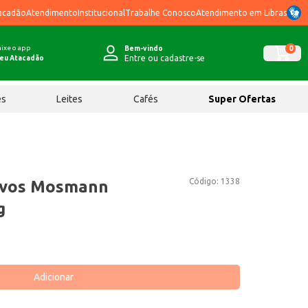
acadão
Atendimento
Institucional
Trabalhe Conosco
Atendimento em Libras
ixe o app
0
Bem-vindo
Entre ou cadastre-se
eu Atacadão
ês
Leites
Cafés
Super Ofertas
Código:
1338
Ovos Mosmann
g
Adicionar