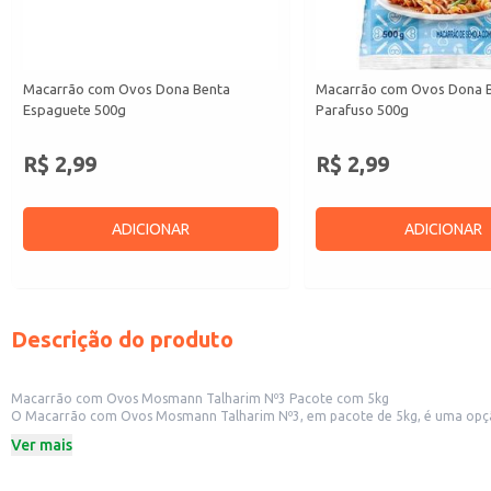
Macarrão com Ovos Dona Benta
Macarrão com Ovos Dona 
Espaguete 500g
Parafuso 500g
R$ 2,99
R$ 2,99
ADICIONAR
ADICIONAR
Descrição do produto
Macarrão com Ovos Mosmann Talharim Nº3 Pacote com 5kg
O Macarrão com Ovos Mosmann Talharim Nº3, em pacote de 5kg, é uma opção p
e serviços de alimentação. Sua apresentação em pacote de 5k
Ver mais
Dicas de uso:
Ideal para preparo de grandes porções em restaurantes e cozinhas industriais
Adequado para uso em buffets e serviços de alimentação coletiva.