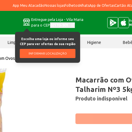
App Meu Atacadão
Nossas lojas
Folhetos
WhatsApp de Ofertas
Cartão At
Entregue pela Loja - Vila Maria
Ba
para o CEP
02170-901
M
Escolha uma loja ou informe seu
Limpeza
Chocolates
Higiene
Beb
CEP para ver ofertas da sua região
INFORMAR LOCALIZAÇÃO
om Ovos Mosmann Talharim Nº3 5kg
Macarrão com 
Talharim Nº3 5k
Produto indisponível