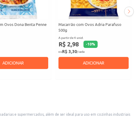
om Ovos Dona Benta Penne
Macarrão com Ovos Adria Parafuso
500g
A partir de 4 unid.
R$ 2,98
-
10
%
R$ 3,30
ou
/ cada
ADICIONAR
ADICIONAR
arias e supermercados, além de ser ideal para uso em cozinhas industriais