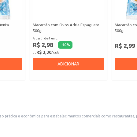
Benta
Macarrão com Ovos Adria Espaguete
Macarrão c
500g
500g
A partir de 4 unid.
R$ 2,98
R$ 2,99
-
10
%
R$ 3,30
ou
/ cada
ADICIONAR
rática e econômica para estabelecimentos comerciais como restaurantes, pad
g proporciona maior rendimento e facilita o manuseio e armazenamento.
.