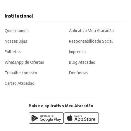
a demanda por produtos de qualidade e em embalagens econômicas.
tomate, cremes e outros acompanhamentos.
 sendo uma escolha eficiente para diversos contextos de uso profissional e 
Institucional
Quem somos
Aplicativo Meu Atacadão
Nossas lojas
Responsabilidade Social
Folhetos
Imprensa
WhatsApp de Ofertas
Blog Atacadão
Trabalhe conosco
Denúncias
Cartão Atacadão
Baixe o aplicativo Meu Atacadão