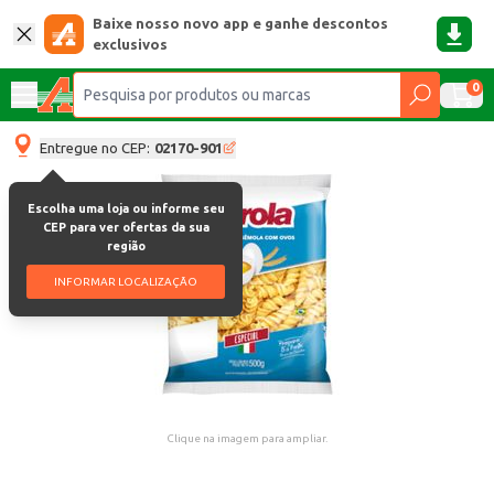
Baixe nosso novo app e ganhe descontos
exclusivos
0
Entregue no CEP:
02170-901
Escolha uma loja ou informe seu
CEP para ver ofertas da sua
região
INFORMAR LOCALIZAÇÃO
Clique na imagem para ampliar.