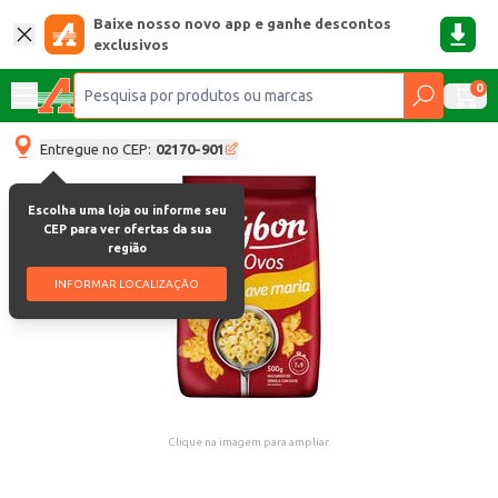
Baixe nosso novo app e ganhe descontos
exclusivos
0
Entregue no CEP:
02170-901
Escolha uma loja ou informe seu
CEP para ver ofertas da sua
região
INFORMAR LOCALIZAÇÃO
Clique na imagem para ampliar.