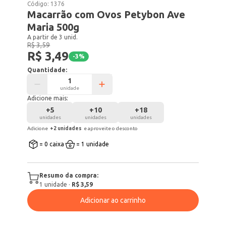
Código:
1376
Macarrão com Ovos Petybon Ave
Maria 500g
A partir de 3 unid.
R$ 3,59
R$ 3,49
-
3
%
Quantidade:
unidade
Adicione mais:
+
5
+
10
+
18
unidades
unidades
unidades
Adicione
+
2
unidade
s
e aproveite o desconto
= 0 caixa
= 1 unidade
Resumo da compra:
1
unidade
·
R$ 3,59
Adicionar ao carrinho