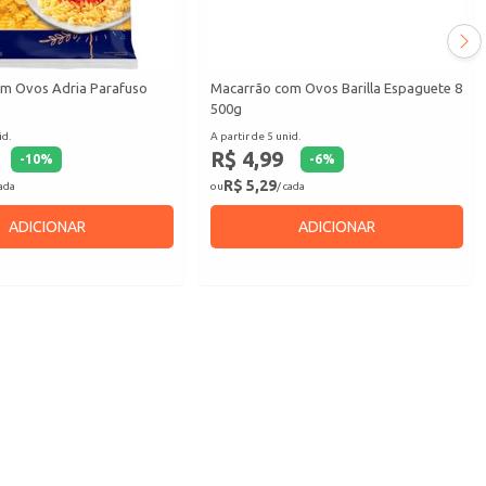
m Ovos Adria Parafuso
Macarrão com Ovos Barilla Espaguete 8
500g
id.
A partir de 5 unid.
R$ 4,99
-
10
%
-
6
%
R$ 5,29
cada
ou
/ cada
ADICIONAR
ADICIONAR