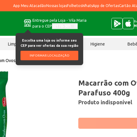
App Meu Atacadão
Nossas lojas
Folhetos
WhatsApp de Ofertas
Cartão At
Entregue pela Loja - Vila Maria
Ba
para o CEP
02170-901
M
Escolha uma loja ou informe seu
Limpeza
Chocolates
Higiene
Beb
CEP para ver ofertas da sua região
INFORMAR LOCALIZAÇÃO
om Ovos Q'Delícia Parafuso 400g
Macarrão com Ov
Parafuso 400g
Produto indisponível