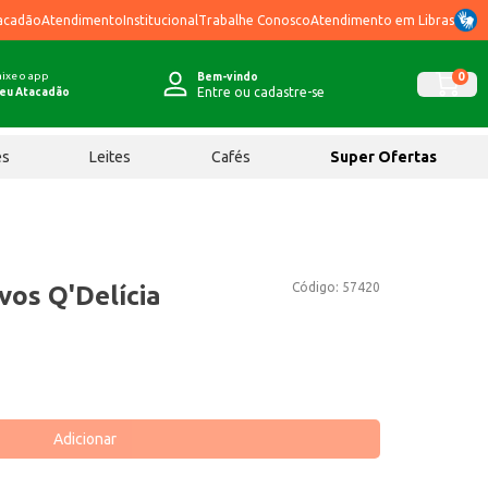
acadão
Atendimento
Institucional
Trabalhe Conosco
Atendimento em Libras
ixe o app
0
Bem-vindo
Entre ou cadastre-se
eu Atacadão
ês
Leites
Cafés
Super Ofertas
Código:
57420
os Q'Delícia
Adicionar