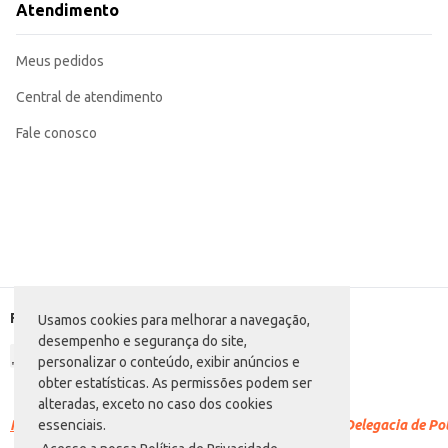
Atendimento
Meus pedidos
Central de atendimento
Fale conosco
Formas de pagamento
Usamos cookies para melhorar a navegação,
desempenho e segurança do site,
personalizar o conteúdo, exibir anúncios e
obter estatísticas. As permissões podem ser
alteradas, exceto no caso dos cookies
Racismo é crime.
Denuncie. Disque 100 ou procure a Delegacia de Polí
essenciais.