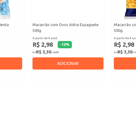
Benta
Macarrão com Ovos Adria Espaguete
Macarrão co
500g
500g
A partir de 4 unid.
A partir de 4 un
R$ 2,98
R$ 2,98
-
10
%
R$ 3,30
R$ 3,30
ou
/ cada
ou
/ 
ADICIONAR