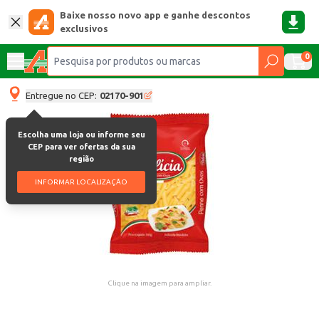
Baixe nosso novo app e ganhe descontos
exclusivos
0
Entregue no CEP:
02170-901
Escolha uma loja ou informe seu
CEP para ver ofertas da sua
região
INFORMAR LOCALIZAÇÃO
Clique na imagem para ampliar.