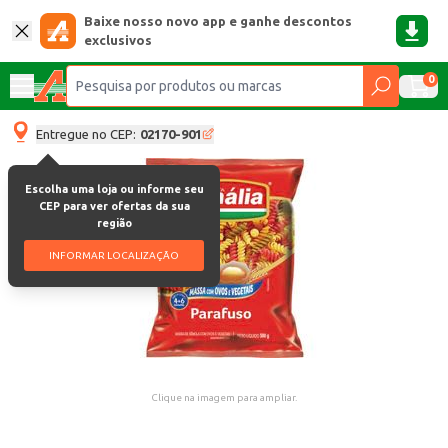
Baixe nosso novo app e ganhe descontos
exclusivos
0
Entregue no CEP:
02170-901
Escolha uma loja ou informe seu
CEP para ver ofertas da sua
região
INFORMAR LOCALIZAÇÃO
Clique na imagem para ampliar.