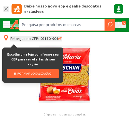
Baixe nosso novo app e ganhe descontos
exclusivos
0
Entregue no CEP:
02170-901
Escolha uma loja ou informe seu
CEP para ver ofertas da sua
região
INFORMAR LOCALIZAÇÃO
Clique na imagem para ampliar.