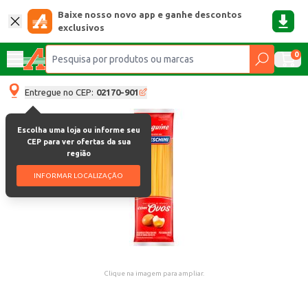
Baixe nosso novo app e ganhe descontos
exclusivos
0
Entregue no CEP:
02170-901
Escolha uma loja ou informe seu
CEP para ver ofertas da sua
região
INFORMAR LOCALIZAÇÃO
Clique na imagem para ampliar.