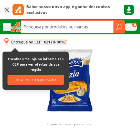
Baixe nosso novo app e ganhe descontos
exclusivos
0
Entregue no CEP:
02170-901
Escolha uma loja ou informe seu
CEP para ver ofertas da sua
região
INFORMAR LOCALIZAÇÃO
Clique na imagem para ampliar.