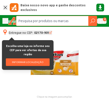
Baixe nosso novo app e ganhe descontos
exclusivos
0
Entregue no CEP:
02170-901
Escolha uma loja ou informe seu
CEP para ver ofertas da sua
região
INFORMAR LOCALIZAÇÃO
Clique na imagem para ampliar.