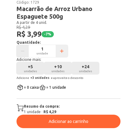
Código:
1729
Macarrão de Arroz Urbano
Espaguete 500g
A partir de 4 unid.
R$ 4,29
R$ 3,99
-
7
%
Quantidade:
unidade
Adicione mais:
+
5
+
10
+
24
unidades
unidades
unidades
Adicione
+
3
unidade
s
e aproveite o desconto
= 0 caixa
= 1 unidade
Resumo da compra:
1
unidade
·
R$ 4,29
Adicionar ao carrinho