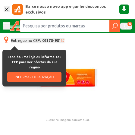
Baixe nosso novo app e ganhe descontos
exclusivos
0
Entregue no CEP:
02170-901
Escolha uma loja ou informe seu
CEP para ver ofertas da sua
região
INFORMAR LOCALIZAÇÃO
Clique na imagem para ampliar.