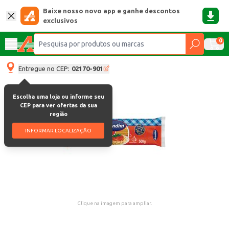
Baixe nosso novo app e ganhe descontos
exclusivos
0
Entregue no CEP:
02170-901
Escolha uma loja ou informe seu
CEP para ver ofertas da sua
região
INFORMAR LOCALIZAÇÃO
Clique na imagem para ampliar.