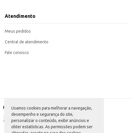
Dicas de Uso:
Sirva como acompanhamento de molhos à base de tomate, carne ou legumes
Utilize em receitas de saladas frias ou quentes.
Atendimento
Perfeito para o preparo de pratos individuais ou em grandes quantidades.
Ideal para restaurantes, lanchonetes, cozinhas industriais e uso doméstico.
O Macarrão de Sêmola Ceará Espaguete proporciona praticidade e sabor em s
Meus pedidos
Central de atendimento
Fale conosco
Formas de pagamento
Usamos cookies para melhorar a navegação,
desempenho e segurança do site,
personalizar o conteúdo, exibir anúncios e
obter estatísticas. As permissões podem ser