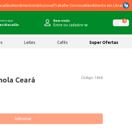
acadão
Atendimento
Institucional
Trabalhe Conosco
Atendimento em Libras
ixe o app
0
Bem-vindo
Entre ou cadastre-se
eu Atacadão
ês
Leites
Cafés
Super Ofertas
Código:
1868
mola Ceará
Adicionar