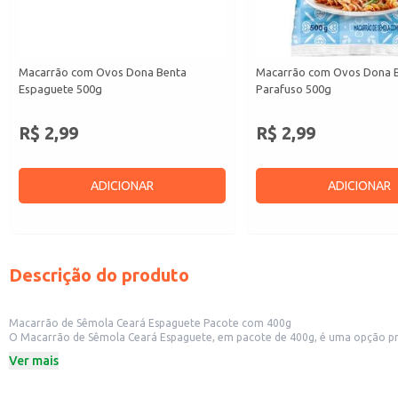
Macarrão com Ovos Dona Benta
Macarrão com Ovos Dona 
Espaguete 500g
Parafuso 500g
R$ 2,99
R$ 2,99
ADICIONAR
ADICIONAR
Descrição do produto
Macarrão de Sêmola Ceará Espaguete Pacote com 400g
O Macarrão de Sêmola Ceará Espaguete, em pacote de 400g, é uma opção prátic
rendimento para atender às necessidades de diferentes tipos de consumidore
Ver mais
Formato: Espaguete
Peso: 400g
Marca: Ceará