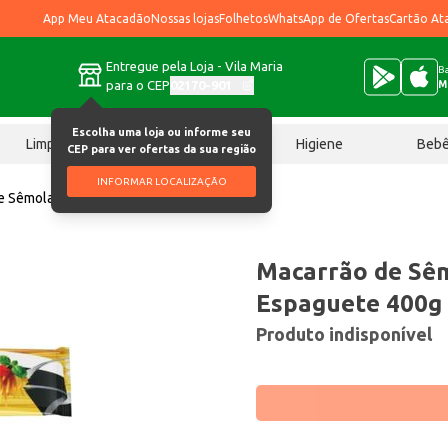
App Meu Atacadão
Nossas lojas
Folhetos
WhatsApp de Ofertas
Cartão At
Entregue pela Loja - Vila Maria
Ba
para o CEP
02170-901
M
Escolha uma loja ou informe seu
Limpeza
Chocolates
Higiene
Beb
CEP para ver ofertas da sua região
INFORMAR LOCALIZAÇÃO
e Sêmola Ceará Espaguete 400g
Macarrão de Sê
Espaguete 400g
Produto indisponível